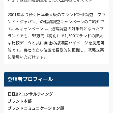
5. 個人情報取り扱いの委託
2001年より続く日本最大級のブランド評価調査「ブラ
個人情報に関する機密保持契約を締結している業務委託企業
に対して、必要な範囲で個人情報の取り扱いを委託すること
ンド・ジャパン」の追加調査キャンペーンのご紹介で
があります。
す。本キャンペーンは、通常調査の対象外となったブ
6. 個人情報をご記入いただけない場合について
ランドでも、55万円（税別）で1,500ブランドの膨大
個人情報をご記入いただかないとサービスを提供できない場
な比較データと共に自社の認知度やイメージを測定可
合があります。
能です。自社の立ち位置を客観的に把握し、戦略立案
7. 本人が容易に認識できない方法による個人情報の取得
に活用いただけます。
日経BPコンサルティングのWebサイトや各種ネットサービス
では、IPアドレス、クッキー、Webビーコンなどを手がかり
にして、利用者の皆様のアクセス情報を、自動的に取得するこ
とがあります。
登壇者プロフィール
8. 匿名加工情報について
匿名加工情報を作成する際には、個人情報保護委員会規則で
日経BPコンサルティング
定める基準に従い当該個人情報を加工し、作成時および第三
ブランド本部
者提供時にはインターネット等を通じ、当該匿名加工情報に
含まれる個人に関する情報の項目を公表します。
ブランドコミュニケーション部