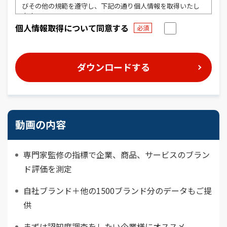
びその他の規範を遵守し、下記の通り個人情報を取得いたし
ます。
個人情報取得について同意する
1. 事業者の名称
日経BPコンサルティング
2. 個人情報の管理者
日経BPコンサルティング 個人情報管理責任者
連絡先 下記<お問い合わせ窓口>までお願いします。
3. 利用目的
動画の内容
（1）ご購入・ご登録いただいた商品・サービスを提供するた
め
（2）DMやアンケートなどをお届けするため
（3）事務連絡・お問い合わせ対応のため
専門家監修の指標で企業、商品、サービスのブラン
4. 第三者提供
ド評価を測定
個人情報を第三者提供する場合には、提供先の企業/団体名、
自社ブランド＋他の1500ブランド分のデータもご提
提供する個人情報の項目を示して、ご本人の同意を得たうえ
で提供します。また、第三者提供に当たり、提供した年月日、
供
第三者の氏名等、本人の氏名等、個人データの項目などを記
録し、その記録を法定期間保存します。
まずは認知度調査をしたい企業様にオススメ