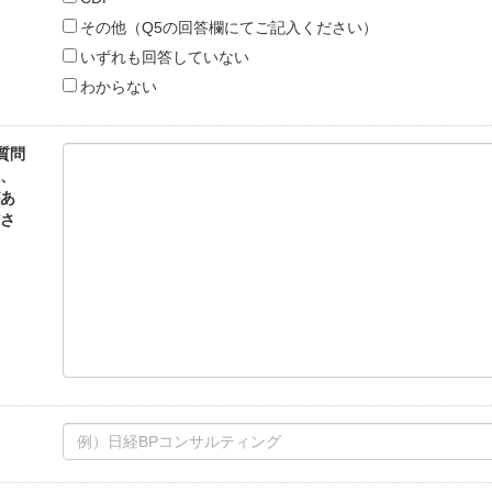
その他（Q5の回答欄にてご記入ください）
いずれも回答していない
わからない
質問
、
あ
さ