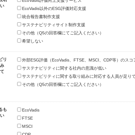
EcoVadis評価向上支援サービス
い
EcoVadis以外のESG評価対応支援
統合報告書制作支援
サステナビリティサイト制作支援
その他（Q5の回答欄にてご記入ください）
希望しない
ビリ
外部ESG評価（EcoVadis、FTSE、MSCI、CDP等）の
み
サステナビリティに関する社内の意識が低い
て
サステナビリティに関する取り組みに対応する人員が足り
その他（Q5の回答欄にてご記入ください）
るも
EcoVadis
い
FTSE
MSCI
CDP