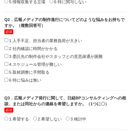
5.情報収集する立場
6.特に関与しない
Q2．広報メディアの制作進行についてどのような悩みをお持ちで
すか。（複数回答可）
1.人手不足、担当者の業務負荷が大きい
2.社内確認に時間がかかる
3.委託先の制作会社やスタッフとの意思疎通が困難
4.スケジュール管理が難しい
5.取材調整に手間取る
6.特に悩みは無い
Q3．広報メディア発行に関して、日経BPコンサルティングへの相
談、または同社からの連絡を希望しますか。（1つに〇）
1.希望する
2.希望しない
3.検討中