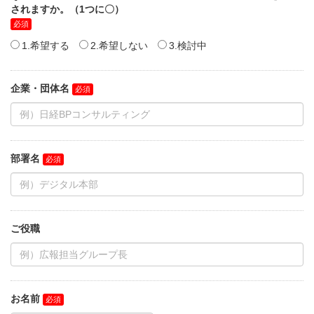
されますか。（1つに〇）
1.希望する
2.希望しない
3.検討中
企業・団体名
部署名
ご役職
お名前